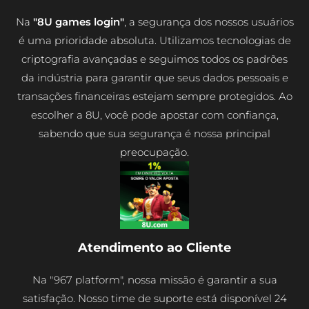
Na
"8U games login"
, a segurança dos nossos usuários
é uma prioridade absoluta. Utilizamos tecnologias de
criptografia avançadas e seguimos todos os padrões
da indústria para garantir que seus dados pessoais e
transações financeiras estejam sempre protegidos. Ao
escolher a 8U, você pode apostar com confiança,
sabendo que sua segurança é nossa principal
preocupação.
Atendimento ao Cliente
Na "967 platform", nossa missão é garantir a sua
satisfação. Nosso time de suporte está disponível 24