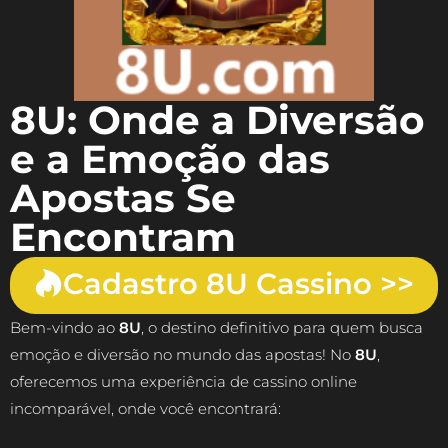
8U: Onde a Diversão
e a Emoção das
Apostas Se
Encontram
Cadastro 8U Cassino >>
Bem-vindo ao
8U
, o destino definitivo para quem busca
emoção e diversão no mundo das apostas! No
8U
,
oferecemos uma experiência de cassino online
incomparável, onde você encontrará: