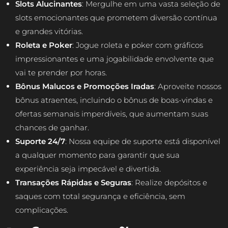
Slots Alucinantes
: Mergulhe em uma vasta seleção de
slots emocionantes que prometem diversão contínua
e grandes vitórias.
Roleta e Poker
: Jogue roleta e poker com gráficos
impressionantes e uma jogabilidade envolvente que
vai te prender por horas.
Bônus Malucos e Promoções Iradas
: Aproveite nossos
bônus atraentes, incluindo o bônus de boas-vindas e
ofertas semanais imperdíveis, que aumentam suas
chances de ganhar.
Suporte 24/7
: Nossa equipe de suporte está disponível
a qualquer momento para garantir que sua
experiência seja impecável e divertida.
Transações Rápidas e Seguras
: Realize depósitos e
saques com total segurança e eficiência, sem
complicações.