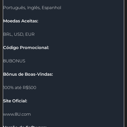
Português, Inglês, Espanhol
Moedas Aceitas:
BRL, USD, EUR
Código Promocional:
8UBONUS
Bônus de Boas-Vindas:
100% até R$500
Site Oficial:
www.8U.com